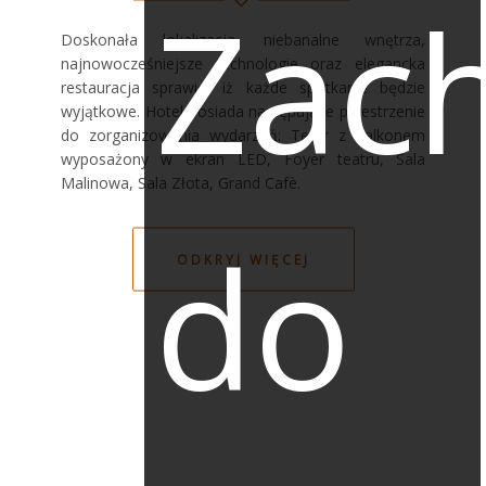
Zac
Doskonała lokalizacja, niebanalne wnętrza,
najnowocześniejsze technologie oraz elegancka
restauracja sprawię, iż każde spotkanie będzie
wyjątkowe. Hotel posiada następujące przestrzenie
do zorganizowania wydarzeń: Teatr z balkonem
wyposażony w ekran LED, Foyer teatru, Sala
Malinowa, Sala Złota, Grand Cafè.
do
ODKRYJ WIĘCEJ