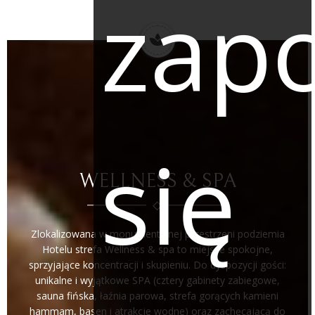
zap
się
WELLNESS & SPA
Zlokalizowana w monumentalnej przestrzeni podziemia
Hotelu strefa Wellness & spa to miejsce spokojne,
sprzyjające koncentracji i skupieniu. Do dyspozycji gości:
unikalne i wyjątkowe SPA (cztery gabinety zabiegowe,
sauna fińska, łaźnia parowa, strefa gorących kamieni
hammam, basen i atrakcje wodne) oraz zachęcającą do