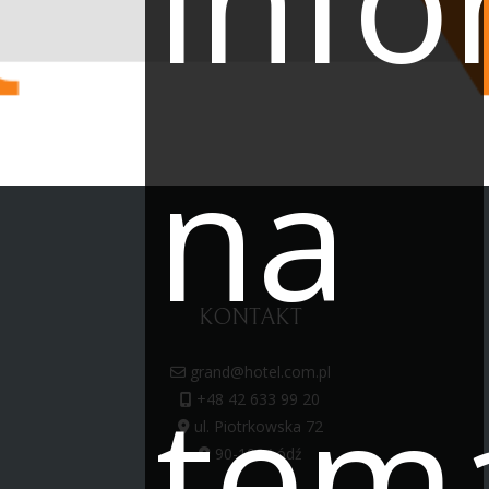
info
na
KONTAKT
grand@hotel.com.pl
tem
+48 42 633 99 20
ul. Piotrkowska 72
90-102 Łódź