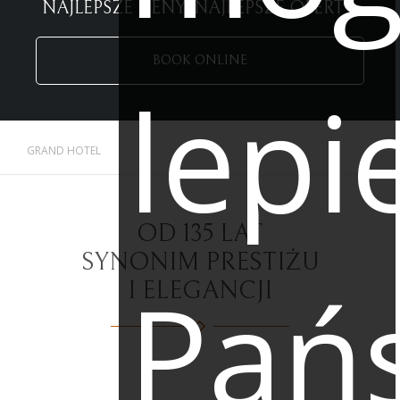
NAJLEPSZE CENY. NAJLEPSZE OFERTY.
BOOK ONLINE
lepi
GRAND HOTEL
OD 135 LAT
SYNONIM PRESTIŻU
Pań
I ELEGANCJI