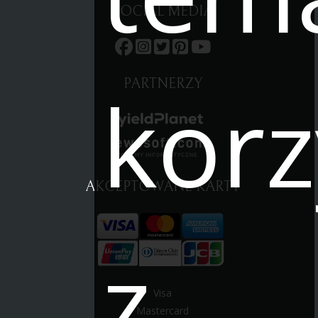
SOCIAL MEDIA
korz
PARTNERZY
AKCEPTOWANE KARTY
z
Visa
Mastercard