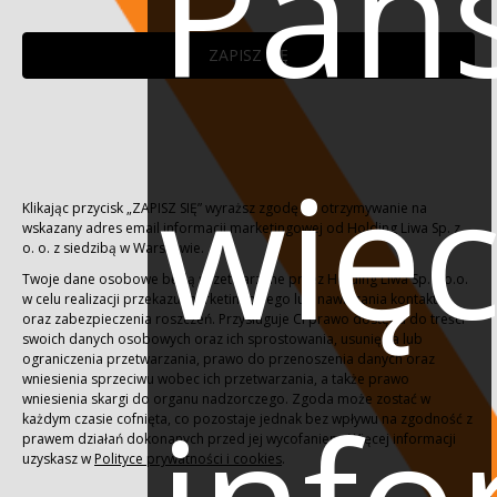
Pań
ZAPISZ SIĘ
więc
Klikając przycisk „ZAPISZ SIĘ” wyraższ zgodę na otrzymywanie na
wskazany adres email informacji marketingowej od Holding Liwa Sp. z
o. o. z siedzibą w Warszawie.
Twoje dane osobowe będą przetwarzane przez Holding Liwa Sp. z o.o.
w celu realizacji przekazu marketingowego lub nawiązania kontaktu
oraz zabezpieczenia roszczeń. Przysługuje Ci prawo dostępu do treści
swoich danych osobowych oraz ich sprostowania, usunięcia lub
ograniczenia przetwarzania, prawo do przenoszenia danych oraz
wniesienia sprzeciwu wobec ich przetwarzania, a także prawo
wniesienia skargi do organu nadzorczego. Zgoda może zostać w
każdym czasie cofnięta, co pozostaje jednak bez wpływu na zgodność z
prawem działań dokonanych przed jej wycofaniem. Więcej informacji
uzyskasz w
Polityce prywatności i cookies
.