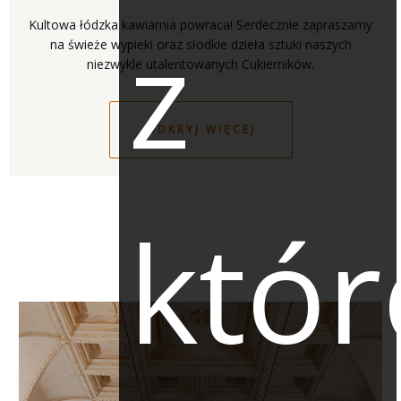
z
Kultowa łódzka kawiarnia powraca! Serdecznie zapraszamy
na świeże wypieki oraz słodkie dzieła sztuki naszych
ODKRYJ WIĘCEJ
któr