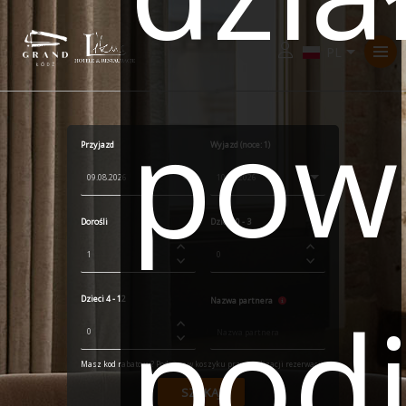
Zaloguj
pow
Przyjazd
Wyjazd (noce:
1
)
Dorośli
Dzieci 0 - 3
podj
Dzieci 4 - 12
Nazwa partnera
Masz kod rabatowy? Podaj go w koszyku przy finalizacji rezerwacji.
SZUKAJ