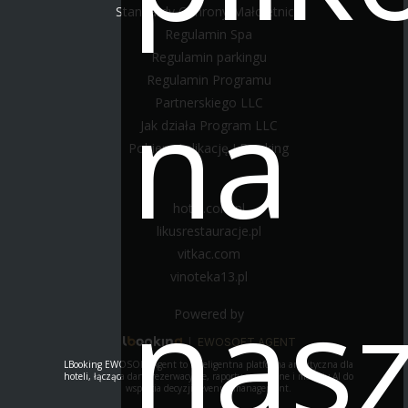
Standardy Ochrony Małoletnich
Regulamin Spa
Regulamin parkingu
Regulamin Programu
na
Partnerskiego LLC
Jak działa Program LLC
Pobierz Aplikację LBooking
hotel.com.pl
likusrestauracje.pl
vitkac.com
vinoteka13.pl
nas
Powered by
|
EWOSOFT AGENT
LBooking EWOSOFT Agent to inteligentna platforma analityczna dla
hoteli, łącząca dane rezerwacyjne, raporty operacyjne i moduły AI do
wsparcia decyzji revenue management.