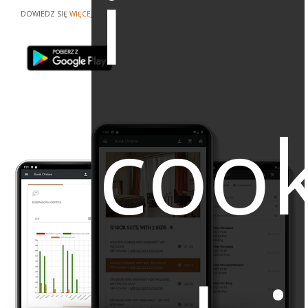
i
DOWIEDZ SIĘ
WIĘCEJ
.
cook