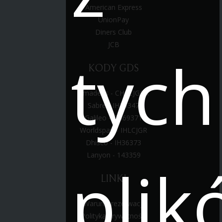
American Express
UnionPay
Diners Club
JCB
tych
KODY GDS
Amadeus - CHLCJGRA
Sabre - IH25347
Galileo - CH69371
Worldspan - IHLCJGR
Dhisco - IH36373
Lanyon - 143359
plik
LINKI
Warunki rezerwacji
Polityka prywatności