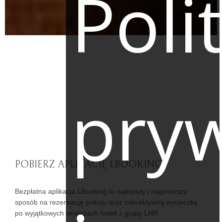
Poli
pry
POBIERZ APLIKACJĘ LBOOKING
Bezpłatna aplikacja LBooking to najlepszy i najprostszy
sposób na rezerwację pokoju oraz interaktywną wycieczkę
po wyjątkowych wnętrzach hoteli z grupy LHR.