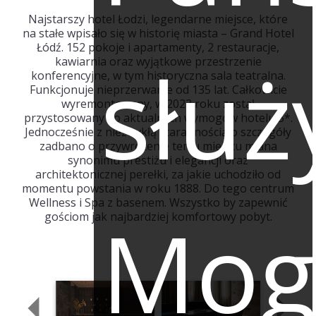
Najstarszy hotel Łodzi, legendarne miejsce, które
na stałe wpisało się w historię miasta – Grand Hotel
Łódź. 152 pokoje i apartamenty, 2 restauracje,
służ
kawiarnia oraz wyjątkowe przestrzenie
konferencyjne, w tym historyczna sala teatralna.
Funkcjonuje nieprzerwanie od 135 lat. Całkowicie
wyremontowany, w 2023 roku został
przystosowany do aktualnych wymogów hotelu 5*.
Jednocześnie z niezwykłą starannością o szczegóły
zadbano o przywrócenie temu miejscu miana
synonimu prestiżu i elegancji oraz
architektonicznej perełki, za jakie uchodziło od
momentu powstania w roku 1888. Do tego centrum
Wellness i Spa z basenem. Wszystko by zapewnić
Mog
gościom jak najbardziej komfortowy pobyt.