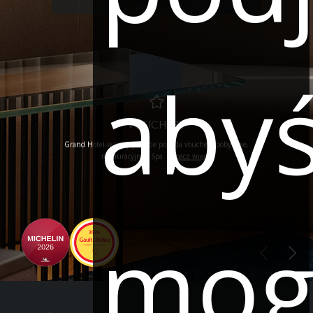
aby
VOUCHERY
Grand Hotel w swojej ofercie posiada vouchery pobytowe,
restauracyjne i Spa.
Zobacz więcej
mog