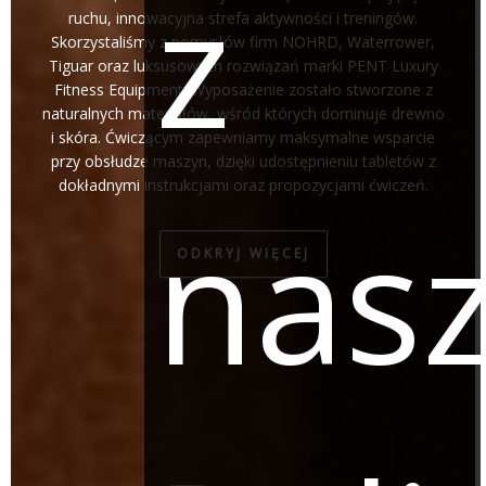
z
ruchu, innowacyjna strefa aktywności i treningów.
Skorzystaliśmy z pomysłów firm NOHRD, Waterrower,
Tiguar oraz luksusowych rozwiązań marki PENT Luxury
Fitness Equipment. Wyposażenie zostało stworzone z
naturalnych materiałów, wśród których dominuje drewno
i skóra. Ćwiczącym zapewniamy maksymalne wsparcie
przy obsłudze maszyn, dzięki udostępnieniu tabletów z
dokładnymi instrukcjami oraz propozycjami ćwiczeń.
nas
ODKRYJ WIĘCEJ