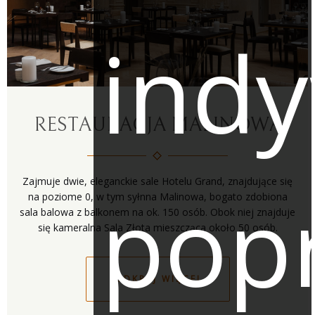
indy
RESTAURACJA MALINOWA
Zajmuje dwie, eleganckie sale Hotelu Grand, znajdujące się
pop
na poziome 0, w tym syłnna Malinowa, bogato zdobiona
sala balowa z balkonem na ok. 150 osób. Obok niej znajduje
ODKRYJ WIĘCEJ