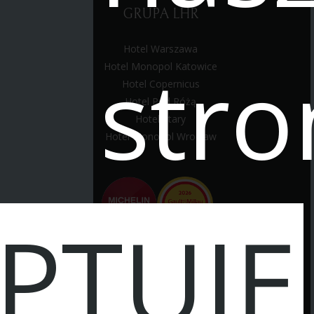
GRUPA LHR
Hotel Warszawa
stro
Hotel Monopol Katowice
Hotel Copernicus
Hotel Pod Różą
Hotel Stary
Hotel Monopol Wrocław
PTUJĘ