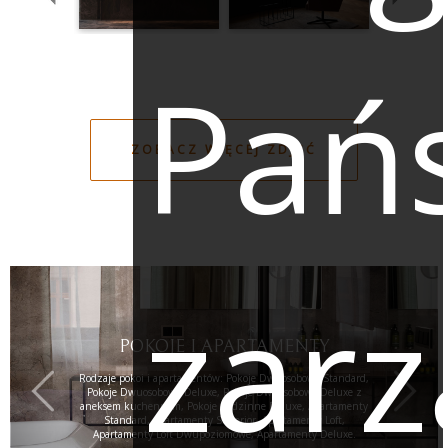
Pań
ZOBACZ WIĘCEJ ZDJĘĆ
zarz
POKOJE I APARTAMENTY
Rodzaje pokoi i apartamentów: Pokoje Dwuosobowe Standard,
Pokoje Dwuosobowe Deluxe, Pokoje Dwuosobowe Deluxe z
aneksem kuchennym, Pokoje Rodzinne Deluxe, Apartamenty
Standard, Apartamenty Superior, Apartamenty Loft,
Apartamenty Loft Dwupoziomowe, Apartamenty Deluxe.