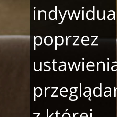
indywidua
poprzez
ustawieni
przeglądar
z której