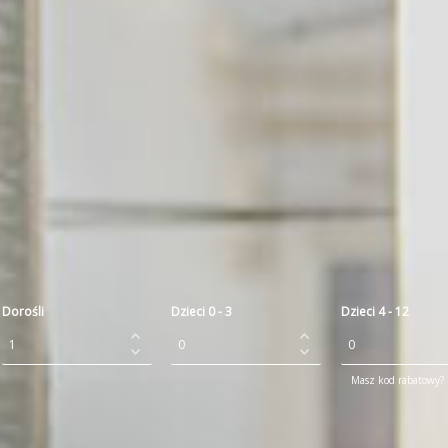
Dorośli
Dzieci 0 - 3
Dzieci 4 - 12
Masz kod rabatowy? P