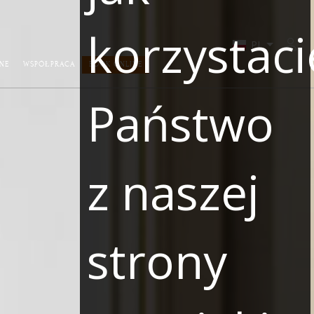
korzystaci
Zalo
NE
WSPÓŁPRACA
BOOK ONLINE
Państwo
z naszej
strony