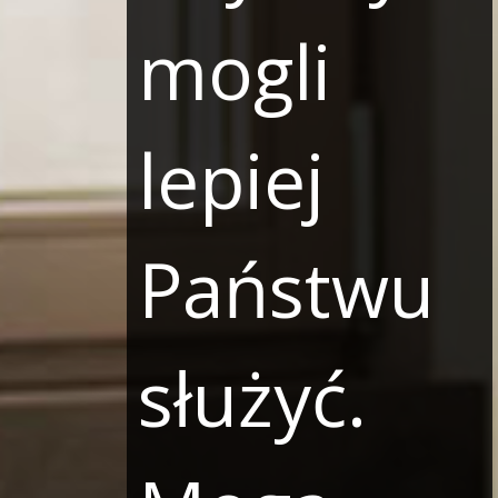
mogli
lepiej
Państwu
służyć.