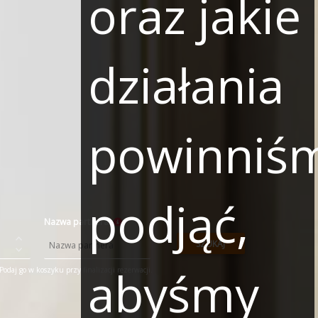
oraz jakie
działania
powinniś
podjąć,
Nazwa partnera
SZUKAJ
abyśmy
odaj go w koszyku przy finalizacji rezerwacji.