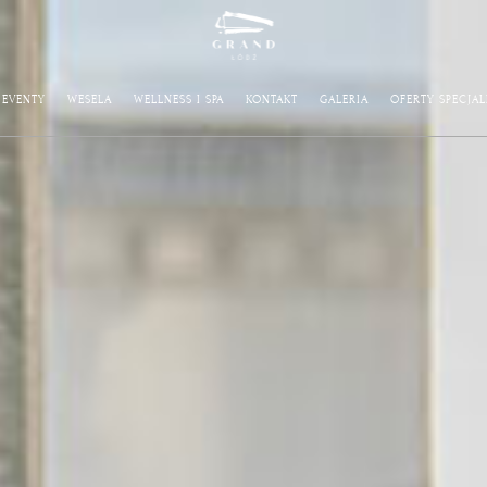
EVENTY
WESELA
WELLNESS I SPA
KONTAKT
GALERIA
OFERTY SPECJAL