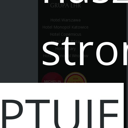
GRUPA LHR
Hotel Warszawa
stro
Hotel Monopol Katowice
Hotel Copernicus
Hotel Pod Różą
Hotel Stary
Hotel Monopol Wrocław
PTUJĘ