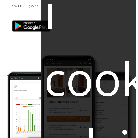
i
DOWIEDZ SIĘ
WIĘCEJ
.
cook