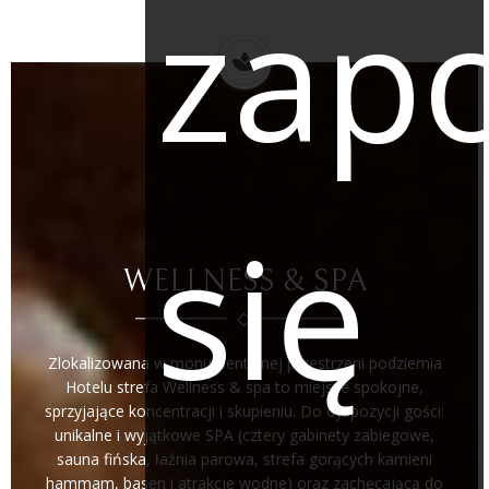
zap
się
WELLNESS & SPA
Zlokalizowana w monumentalnej przestrzeni podziemia
Hotelu strefa Wellness & spa to miejsce spokojne,
sprzyjające koncentracji i skupieniu. Do dyspozycji gości:
unikalne i wyjątkowe SPA (cztery gabinety zabiegowe,
sauna fińska, łaźnia parowa, strefa gorących kamieni
hammam, basen i atrakcje wodne) oraz zachęcającą do