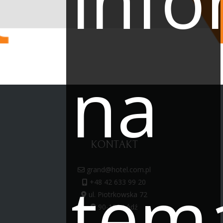
info
na
KONTAKT
grand@hotel.com.pl
tem
+48 42 633 99 20
ul. Piotrkowska 72
90-102 Łódź