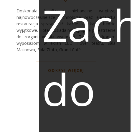
Zac
Doskonała lokalizacja, niebanalne wnętrza,
najnowocześniejsze technologie oraz elegancka
restauracja sprawię, iż każde spotkanie będzie
wyjątkowe. Hotel posiada następujące przestrzenie
do zorganizowania wydarzeń: Teatr z balkonem
wyposażony w ekran LED, Foyer teatru, Sala
Malinowa, Sala Złota, Grand Cafè.
do
ODKRYJ WIĘCEJ