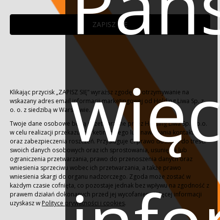
Pań
ZAPISZ SIĘ
więc
Klikając przycisk „ZAPISZ SIĘ” wyraższ zgodę na otrzymywanie na
wskazany adres email informacji marketingowej od Holding Liwa Sp. z
o. o. z siedzibą w Warszawie.
Twoje dane osobowe będą przetwarzane przez Holding Liwa Sp. z o.o.
w celu realizacji przekazu marketingowego lub nawiązania kontaktu
oraz zabezpieczenia roszczeń. Przysługuje Ci prawo dostępu do treści
swoich danych osobowych oraz ich sprostowania, usunięcia lub
ograniczenia przetwarzania, prawo do przenoszenia danych oraz
wniesienia sprzeciwu wobec ich przetwarzania, a także prawo
wniesienia skargi do organu nadzorczego. Zgoda może zostać w
każdym czasie cofnięta, co pozostaje jednak bez wpływu na zgodność z
prawem działań dokonanych przed jej wycofaniem. Więcej informacji
uzyskasz w
Polityce prywatności i cookies
.