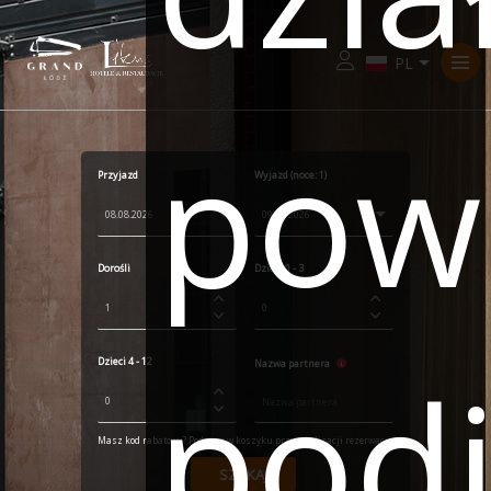
Zaloguj
pow
Przyjazd
Wyjazd (noce:
1
)
Dorośli
Dzieci 0 - 3
podj
Dzieci 4 - 12
Nazwa partnera
Masz kod rabatowy? Podaj go w koszyku przy finalizacji rezerwacji.
SZUKAJ