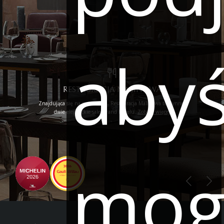
aby
RESTAURACJA MALINOWA
Znajdująca się na poziomie 0, Restauracja Malinowa to słynne,
dwie eleganckie sale Grand Hotelu.
Zobacz więcej
mog