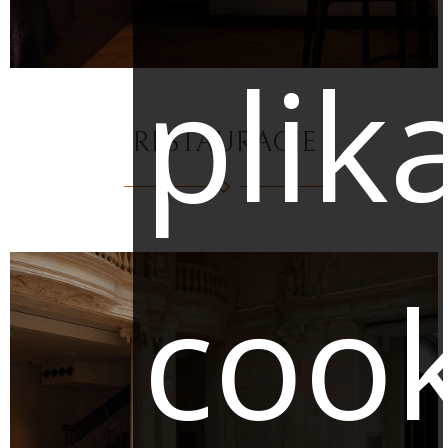
plik
RESTAURACJE
cook