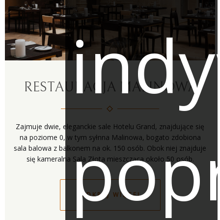
indy
RESTAURACJA MALINOWA
Zajmuje dwie, eleganckie sale Hotelu Grand, znajdujące się
pop
na poziome 0, w tym syłnna Malinowa, bogato zdobiona
sala balowa z balkonem na ok. 150 osób. Obok niej znajduje
ODKRYJ WIĘCEJ