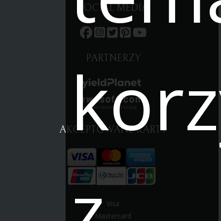
SOCIAL MEDIA
korz
PARTNERZY
AKCEPTOWANE KARTY
z
Visa
Mastercard