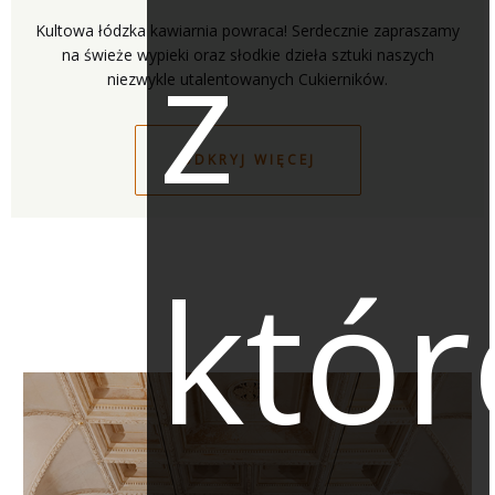
z
Kultowa łódzka kawiarnia powraca! Serdecznie zapraszamy
na świeże wypieki oraz słodkie dzieła sztuki naszych
ODKRYJ WIĘCEJ
któr