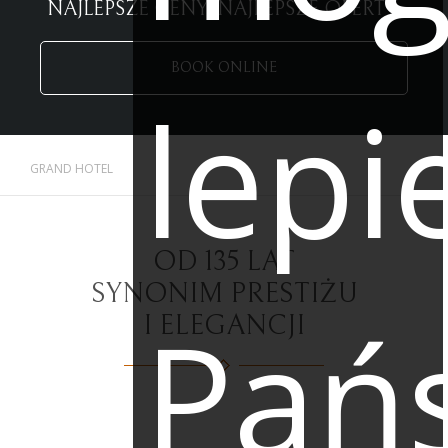
NAJLEPSZE CENY. NAJLEPSZE OFERTY.
BOOK ONLINE
lepi
GRAND HOTEL
OD 135 LAT
SYNONIM PRESTIŻU
Pań
I ELEGANCJI