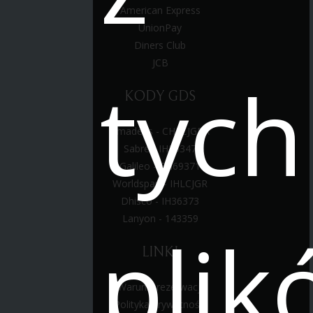
American Express
UnionPay
Diners Club
JCB
tych
KODY GDS
Amadeus - CHLCJGRA
Sabre - IH25347
Galileo - CH69371
Worldspan - IHLCJGR
Dhisco - IH36373
Lanyon - 143359
plik
LINKI
Warunki rezerwacji
Polityka prywatności