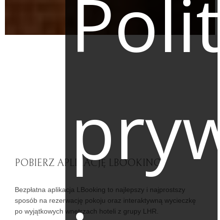
Poli
pry
POBIERZ APLIKACJĘ LBOOKING
Bezpłatna aplikacja LBooking to najlepszy i najprostszy
sposób na rezerwację pokoju oraz interaktywną wycieczkę
po wyjątkowych wnętrzach hoteli z grupy LHR.