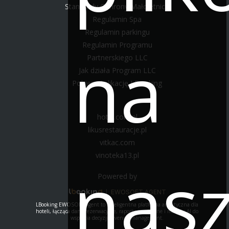
Standardy Ochrony Małoletnich
Regulamin Spa
Regulamin parkingu
Regulamin Programu
na
Partnerskiego LLC
Jak działa Program LLC
Pobierz Aplikację LBooking
hotel.com.pl
likusrestauracje.pl
vitkac.com
vinoteka13.pl
nas
Powered by
|
EWOSOFT AGENT
LBooking EWOSOFT Agent to inteligentna platforma analityczna dla
hoteli, łącząca dane rezerwacyjne, raporty operacyjne i moduły AI do
wsparcia decyzji revenue management.