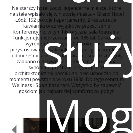
Najstarszy hotel Łodzi, legendarne miejsce, które
na stałe wpisało się w historię miasta – Grand Hotel
Łódź. 152 pokoje i apartamenty, 2 restauracje,
służ
kawiarnia oraz wyjątkowe przestrzenie
konferencyjne, w tym historyczna sala teatralna.
Funkcjonuje nieprzerwanie od 135 lat. Całkowicie
wyremontowany, w 2023 roku został
przystosowany do aktualnych wymogów hotelu 5*.
Jednocześnie z niezwykłą starannością o szczegóły
zadbano o przywrócenie temu miejscu miana
synonimu prestiżu i elegancji oraz
architektonicznej perełki, za jakie uchodziło od
momentu powstania w roku 1888. Do tego centrum
Wellness i Spa z basenem. Wszystko by zapewnić
Mog
gościom jak najbardziej komfortowy pobyt.