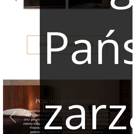
Pań
ZOBACZ WIĘCEJ ZDJĘĆ
zarz
POKOJE I APARTAMENTY
Przewodnim materiałem budującym charakter wnętrza pokoi
oraz łazienek jest lity dąb i orzech, naturalny kamień, szkło
oraz patynowany mosiądz. W wielu pokojach wyeksponowane
zostały stropy konstrukcyjne lub elementy oryginalnej elewacji.
Prostotę surowej a zarazem ciepłej struktury wnętrza
podkreślają tkane na zamówienie narzuty i zasłony.