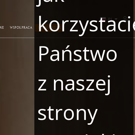
korzystaci
Zalo
NE
WSPÓŁPRACA
BOOK ONLINE
Państwo
z naszej
strony