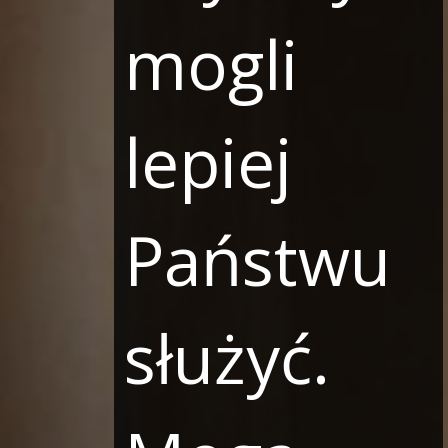
mogli
lepiej
Państwu
służyć.