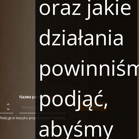
oraz jakie
działania
powinniś
podjąć,
Nazwa partnera
SZUKAJ
abyśmy
odaj go w koszyku przy finalizacji rezerwacji.