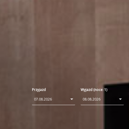
Przyjazd
Wyjazd (noce:
1
)