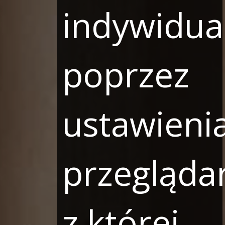
indywidua
poprzez
ustawieni
przeglądar
z której